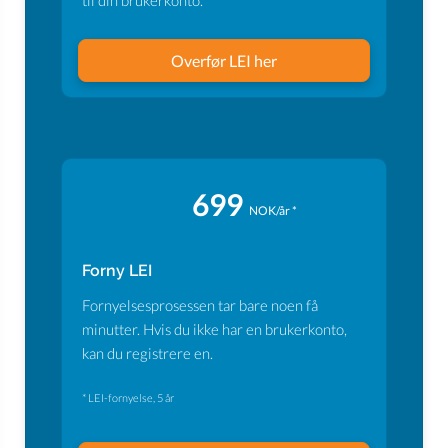
til din brukerkonto.
Overfør LEI her
699
NOK/år *
Forny LEI
Fornyelsesprosessen tar bare noen få
minutter. Hvis du ikke har en brukerkonto,
kan du registrere en.
* LEI-fornyelse, 5 år