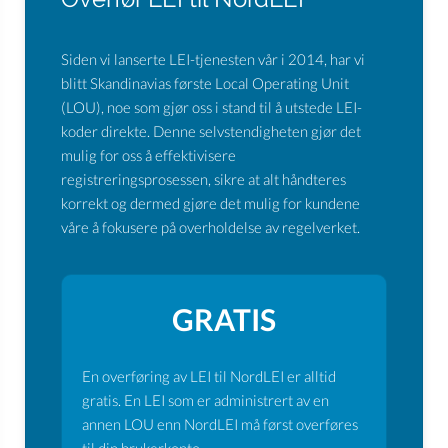
Siden vi lanserte LEI-tjenesten vår i 2014, har vi
blitt Skandinavias første Local Operating Unit
(LOU), noe som gjør oss i stand til å utstede LEI-
koder direkte. Denne selvstendigheten gjør det
mulig for oss å effektivisere
registreringsprosessen, sikre at alt håndteres
korrekt og dermed gjøre det mulig for kundene
våre å fokusere på overholdelse av regelverket.
GRATIS
En overføring av LEI til NordLEI er alltid
gratis. En LEI som er administrert av en
annen LOU enn NordLEI må først overføres