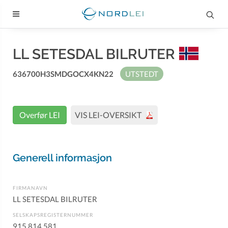
LL SETESDAL BILRUTER
636700H3SMDGOCX4KN22
UTSTEDT
Overfør LEI
VIS LEI-OVERSIKT
Generell informasjon
FIRMANAVN
LL SETESDAL BILRUTER
SELSKAPSREGISTERNUMMER
915 814 581