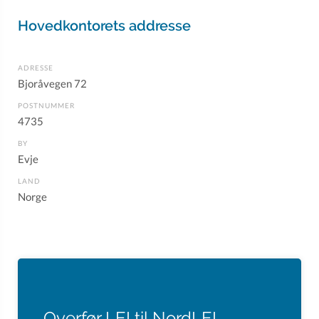
Hovedkontorets addresse
ADRESSE
Bjoråvegen 72
POSTNUMMER
4735
BY
Evje
LAND
Norge
Overfør LEI til NordLEI