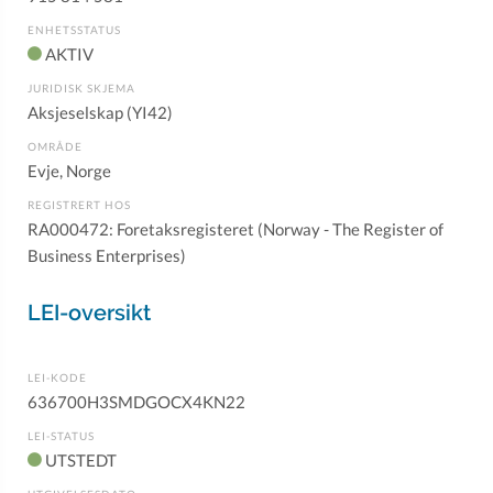
ENHETSSTATUS
AKTIV
JURIDISK SKJEMA
Aksjeselskap (YI42)
OMRÅDE
Evje, Norge
REGISTRERT HOS
RA000472: Foretaksregisteret (Norway - The Register of
Business Enterprises)
LEI-oversikt
LEI-KODE
636700H3SMDGOCX4KN22
LEI-STATUS
UTSTEDT