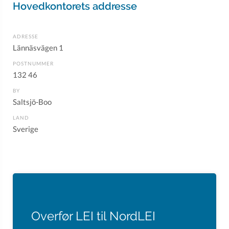
Hovedkontorets addresse
ADRESSE
Lännäsvägen 1
POSTNUMMER
132 46
BY
Saltsjö-Boo
LAND
Sverige
Overfør LEI til NordLEI