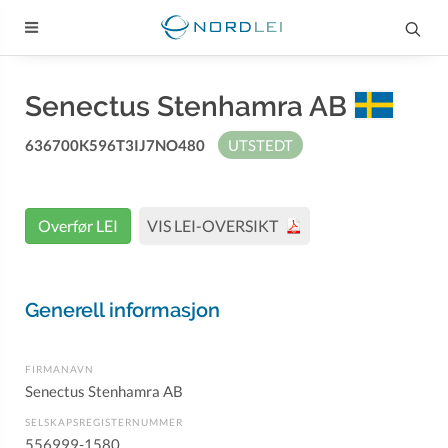
Senectus Stenhamra AB
636700K596T3IJ7NO480
UTSTEDT
Overfør LEI
VIS LEI-OVERSIKT
Generell informasjon
FIRMANAVN
Senectus Stenhamra AB
SELSKAPSREGISTERNUMMER
556999-1580