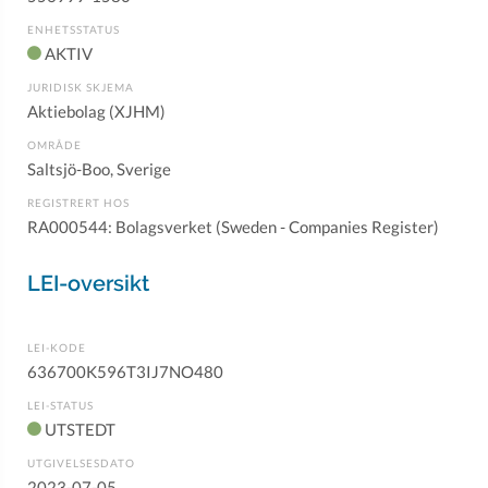
ENHETSSTATUS
AKTIV
JURIDISK SKJEMA
Aktiebolag (XJHM)
OMRÅDE
Saltsjö-Boo, Sverige
REGISTRERT HOS
RA000544: Bolagsverket (Sweden - Companies Register)
LEI-oversikt
LEI-KODE
636700K596T3IJ7NO480
LEI-STATUS
UTSTEDT
UTGIVELSESDATO
2023-07-05