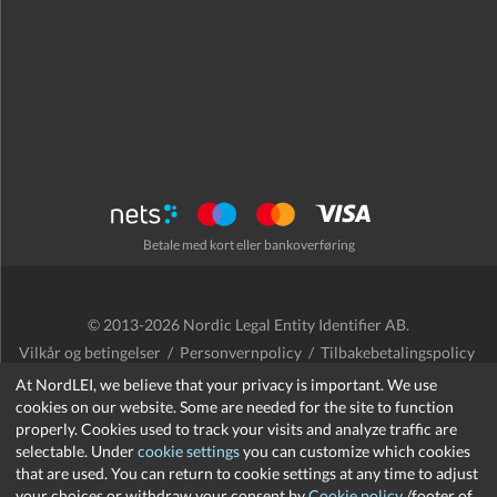
Betale med kort eller bankoverføring
© 2013-2026 Nordic Legal Entity Identifier AB.
Vilkår og betingelser
/
Personvernpolicy
/
Tilbakebetalingspolicy
/
Cookies
At NordLEI, we believe that your privacy is important. We use
cookies on our website. Some are needed for the site to function
properly. Cookies used to track your visits and analyze traffic are
selectable. Under
cookie settings
you can customize which cookies
that are used. You can return to cookie settings at any time to adjust
support@nordlei.org
your choices or withdraw your consent by
Cookie policy
/footer of