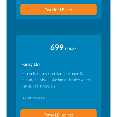
Overfør LEI her
699
NOK/år *
Forny LEI
Fornyelsesprosessen tar bare noen få
minutter. Hvis du ikke har en brukerkonto,
kan du registrere en.
* LEI-fornyelse, 5 år
Forny LEI-en her