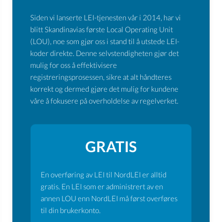
Siden vi lanserte LEI-tjenesten vår i 2014, har vi
blitt Skandinavias første Local Operating Unit
(LOU), noe som gjør oss i stand til å utstede LEI-
koder direkte. Denne selvstendigheten gjør det
mulig for oss å effektivisere
registreringsprosessen, sikre at alt håndteres
korrekt og dermed gjøre det mulig for kundene
våre å fokusere på overholdelse av regelverket.
GRATIS
En overføring av LEI til NordLEI er alltid
gratis. En LEI som er administrert av en
annen LOU enn NordLEI må først overføres
til din brukerkonto.