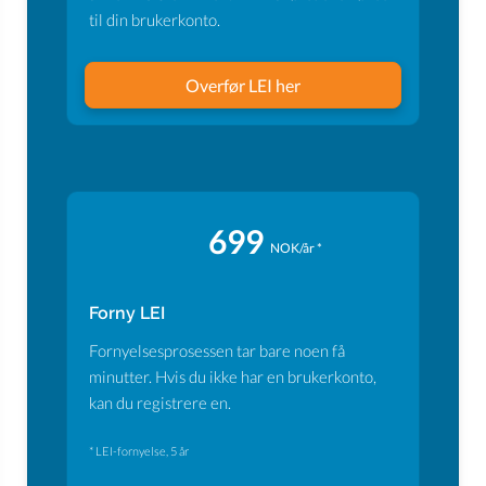
til din brukerkonto.
Overfør LEI her
699
NOK/år *
Forny LEI
Fornyelsesprosessen tar bare noen få
minutter. Hvis du ikke har en brukerkonto,
kan du registrere en.
* LEI-fornyelse, 5 år