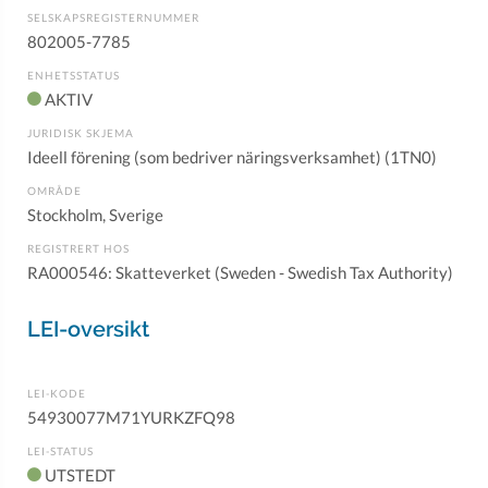
SELSKAPSREGISTERNUMMER
802005-7785
ENHETSSTATUS
AKTIV
JURIDISK SKJEMA
Ideell förening (som bedriver näringsverksamhet) (1TN0)
OMRÅDE
Stockholm, Sverige
REGISTRERT HOS
RA000546: Skatteverket (Sweden - Swedish Tax Authority)
LEI-oversikt
LEI-KODE
54930077M71YURKZFQ98
LEI-STATUS
UTSTEDT