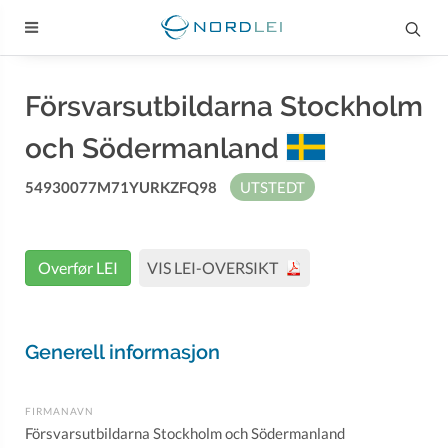
Försvarsutbildarna Stockholm
och Södermanland
54930077M71YURKZFQ98
UTSTEDT
Overfør LEI
VIS LEI-OVERSIKT
Generell informasjon
FIRMANAVN
Försvarsutbildarna Stockholm och Södermanland