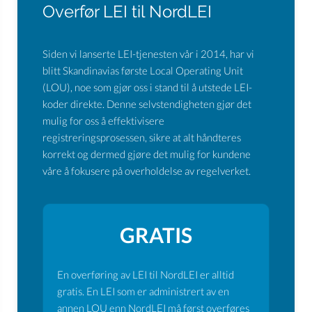
Overfør LEI til NordLEI
Siden vi lanserte LEI-tjenesten vår i 2014, har vi
blitt Skandinavias første Local Operating Unit
(LOU), noe som gjør oss i stand til å utstede LEI-
koder direkte. Denne selvstendigheten gjør det
mulig for oss å effektivisere
registreringsprosessen, sikre at alt håndteres
korrekt og dermed gjøre det mulig for kundene
våre å fokusere på overholdelse av regelverket.
GRATIS
En overføring av LEI til NordLEI er alltid
gratis. En LEI som er administrert av en
annen LOU enn NordLEI må først overføres