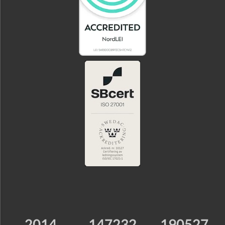
2014
147232
190527