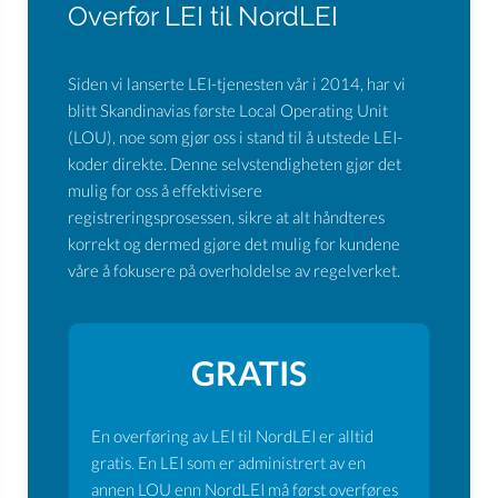
Overfør LEI til NordLEI
Siden vi lanserte LEI-tjenesten vår i 2014, har vi
blitt Skandinavias første Local Operating Unit
(LOU), noe som gjør oss i stand til å utstede LEI-
koder direkte. Denne selvstendigheten gjør det
mulig for oss å effektivisere
registreringsprosessen, sikre at alt håndteres
korrekt og dermed gjøre det mulig for kundene
våre å fokusere på overholdelse av regelverket.
GRATIS
En overføring av LEI til NordLEI er alltid
gratis. En LEI som er administrert av en
annen LOU enn NordLEI må først overføres