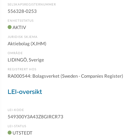
SELSKAPSREGISTERNUMMER
556328-0253
ENHETSSTATUS
AKTIV
JURIDISK SKJEMA
Aktiebolag (XJHM)
OMRÅDE
LIDINGÖ, Sverige
REGISTRERT HOS
RA000544: Bolagsverket (Sweden - Companies Register)
LEI-oversikt
LEI-KODE
549300Y3A43Z8GIRCR73
LEI-STATUS
UTSTEDT