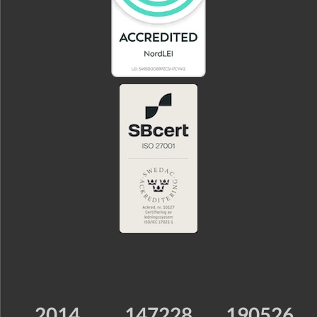
2014
147228
190526