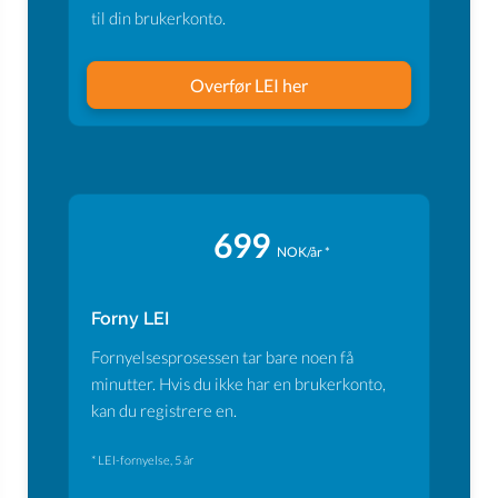
til din brukerkonto.
Overfør LEI her
699
NOK/år *
Forny LEI
Fornyelsesprosessen tar bare noen få
minutter. Hvis du ikke har en brukerkonto,
kan du registrere en.
* LEI-fornyelse, 5 år