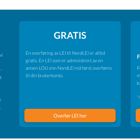
GRATIS
En overføring av LEI til NordLEI er alltid
vi
F
gratis. En LEI som er administrert av en
annen LOU enn NordLEI må først overføres
F
-
til din brukerkonto.
m
t
k
* 
e
.
Overfør LEI her