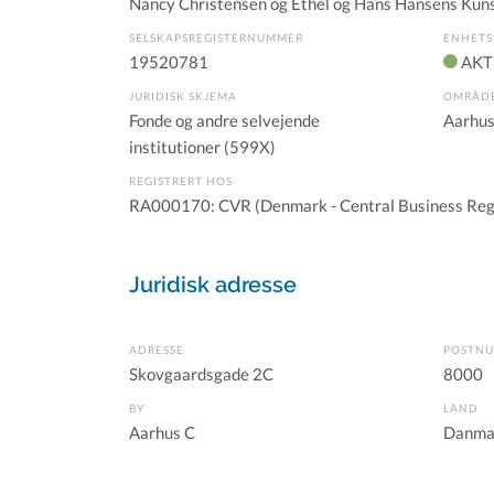
Nancy Christensen og Ethel og Hans Hansens Kun
SELSKAPSREGISTERNUMMER
ENHETS
19520781
AKT
JURIDISK SKJEMA
OMRÅD
Fonde og andre selvejende
Aarhus
institutioner (599X)
REGISTRERT HOS
RA000170: CVR (Denmark - Central Business Reg
Juridisk adresse
ADRESSE
POSTN
Skovgaardsgade 2C
8000
BY
LAND
Aarhus C
Danma