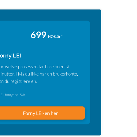
699
NOK/år *
orny LEI
ornyelsesprosessen tar bare noen få
inutter. Hvis du ikke har en brukerkonto,
an du registrere en.
LEI-fornyelse, 5 år
Forny LEI-en her