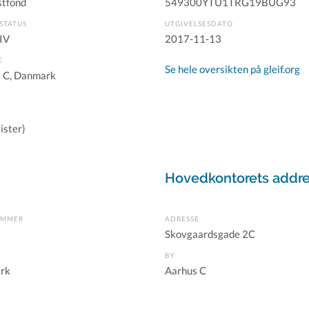
stfond
549300YTU1TRG19BUG93
STATUS
UTGIVELSESDATO
IV
2017-11-13
E
Se hele oversikten på gleif.org
 C, Danmark
ister)
Hovedkontorets addr
UMMER
ADRESSE
Skovgaardsgade 2C
BY
rk
Aarhus C