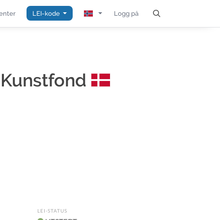
enter
LEI-kode
Logg på
 Kunstfond
LEI-STATUS