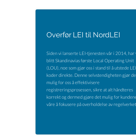
Overfør LEI til NordLEI
Siden vi lanserte LEI-tjenesten vår i 2014, har 
blitt Skandinavias første Local Operating Unit
(LOU), noe som gjør oss i stand til å utstede LEI
koder direkte. Denne selvstendigheten gjør de
mulig for oss å effektivisere
registreringsprosessen, sikre at alt håndteres
korrekt og dermed gjøre det mulig for kunden
våre å fokusere på overholdelse av regelverket