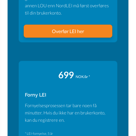
annen LOU enn NordLEI må først overføres
til din brukerkonto.
Overfør LEI her
699
NOK/år *
Forny LEI
Fornyelsesprosessen tar bare noen få
minutter. Hvis du ikke har en brukerkonto,
kan du registrere en.
* LEI-fornyelse, 5 år