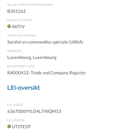
SELSKAPSREGISTERNUMMER
B301262
ENHETSSTATUS
AKTIV
JURIDISK SKJEMA
Société en commandite spéciale (U8KA)
OMRÅDE
Luxembourg, Luxembourg
REGISTRERT HOS
RA000432: Trade and Company Register
LEI-oversikt
LEI-KODE
6367000YYLO4L7INQM53
LEI-STATUS
UTSTEDT