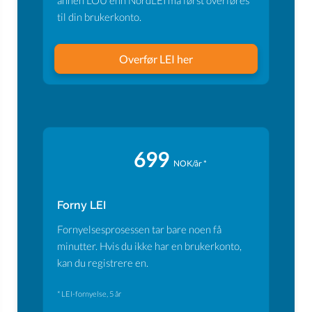
annen LOU enn NordLEI må først overføres
til din brukerkonto.
Overfør LEI her
699
NOK/år *
Forny LEI
Fornyelsesprosessen tar bare noen få
minutter. Hvis du ikke har en brukerkonto,
kan du registrere en.
* LEI-fornyelse, 5 år