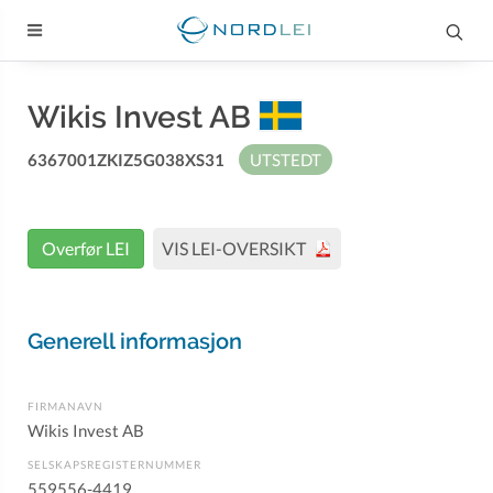
Wikis Invest AB
6367001ZKIZ5G038XS31
UTSTEDT
Overfør LEI
VIS LEI-OVERSIKT
Generell informasjon
FIRMANAVN
Wikis Invest AB
SELSKAPSREGISTERNUMMER
559556-4419