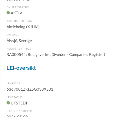
ENHETSSTATUS
AKTIV
JURIDISK SKJEMA
Aktiebolag (XJHM)
OMRÅDE
Älvsjö, Sverige
REGISTRERT HOS
RA000544: Bolagsverket (Sweden - Companies Register)
LEI-oversikt
LEI-KODE
6367001ZKIZ5G038XS31
LEI-STATUS
UTSTEDT
UTGIVELSESDATO
2026-05-08